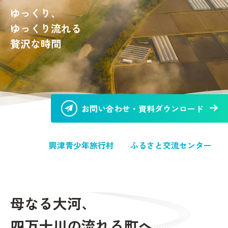
ゆっくり、
ゆっくり流れる
贅沢な時間
お問い合わせ・資料ダウンロード
興津青少年旅行村
ふるさと交流センター
母
な
る
大
河
、
四
万
十
川
の
流
れ
る
町
へ