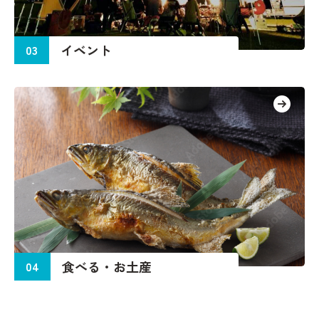
イ
ベ
ン
ト
03
食
べ
る
・
お
土
産
04