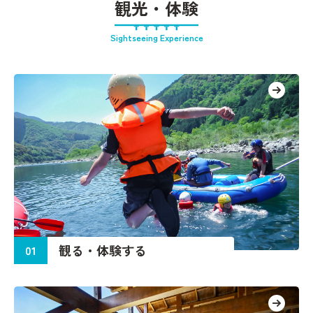
観光・体験
Sightseeing Experience
観
る
・
体
験
す
る
01