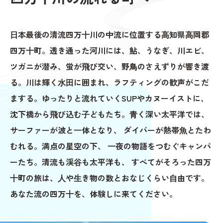
⽇本最後の清流四万⼗川の中流に位置する⾼知県⾼岡郡
四万⼗町。
透き通った河川には、鮎、うなぎ、川エビ、
ツガニが潜み、
蛍が⾶び交い、野⿃のさえずりが響き渡
る。
川は輝く⽔⽥に囲まれ、ラフティングの歓声がこだ
まする。
ゆったりと流れていくSUPやカヌーイストに、
沈下橋から⾶び込む⼦どもたち。
⻘く深い太平洋では、
サーファーが波と⼀体となり、 ダイバーが熱帯⿂とたわ
むれる。
満点の星空の下、 ⼀夜の物語をつむぐキャンパ
ーたち。
清流も渓⾕も太平洋も、 すべてがそろった四万
⼗町の旅は、
⼈や⽣き物の数とおなじくらい⾃由です。
あなた流の四万⼗を、体験しに来てください。