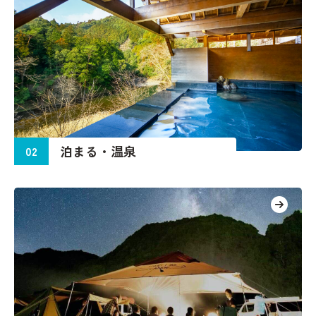
泊
ま
る
・
温
泉
02