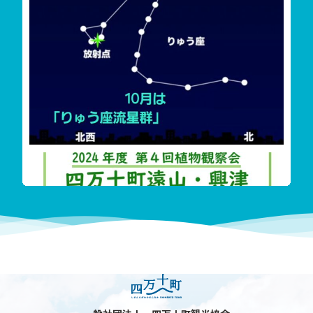
‬四万十町遠山・興津希少植物花盛り
今回も珍し