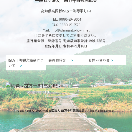
一般社団法人 四万十町観光協会
高知県高岡郡四万十町琴平町1-1
TEL: 0880-29-6004
FAX: 0880-22-2570
Mail: info＠shimanto-town.net
※＠を半角に変更してご利用ください。
旅行業登録：登録番号 高知県知事登録 地域-138号
登録年月日 令和4年9月16日
四万十町観光協会につ
会員様紹介
お問い合わせ
＞
＞
いて
＞
第3回植物観察会
「希少植物花盛り」 ■日時：2024年９月28日（土）
Copyright © 2026 ⼀般社団法⼈ 四万⼗町観光協会 All Rights Resarved.