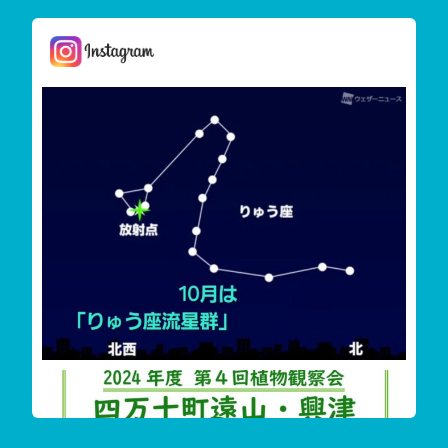
しまんと星空案内
今夜は「りゅう座流星群」が見えます
雲が多く見えずらいか
‬四万十町遠山・興津希少植物花盛り
今回も珍し