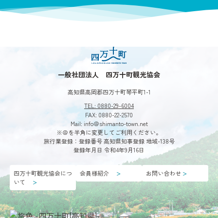
一般社団法人 四万十町観光協会
高知県高岡郡四万十町琴平町1-1
TEL: 0880-29-6004
FAX: 0880-22-2570
Mail: info＠shimanto-town.net
※＠を半角に変更してご利用ください。
旅行業登録：登録番号 高知県知事登録 地域-138号
登録年月日 令和4年9月16日
四万十町観光協会につ
会員様紹介
お問い合わせ
＞
＞
いて
＞
第3回植物観察会