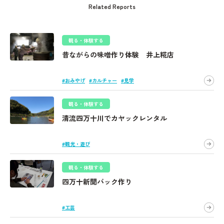
Related Reports
観る・体験する
昔ながらの味噌作り体験 井上糀店
#おみやげ
#カルチャー
#見学
観る・体験する
清流四万十川でカヤックレンタル
#観光・遊び
観る・体験する
四万十新聞バック作り
#工芸