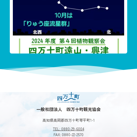
‬四万十町遠山・興津希少植物花盛り
今回も珍し
一般社団法人 四万十町観光協会
高知県高岡郡四万十町琴平町1-1
TEL: 0880-29-6004
FAX: 0880-22-2570