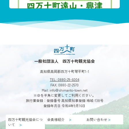
今回も珍し
一般社団法人 四万十町観光協会
高知県高岡郡四万十町琴平町1-1
TEL: 0880-29-6004
FAX: 0880-22-2570
Mail: info＠shimanto-town.net
※＠を半角に変更してご利用ください。
旅行業登録：登録番号 高知県知事登録 地域-138号
登録年月日 令和4年9月16日
四万十町観光協会につ
会員様紹介
お問い合わせ
＞
＞
いて
＞