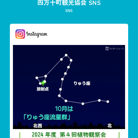
四万十町観光協会 SNS
SNS
しまんと星空案内
今夜は「りゅう座流星群」が見えます
雲が多く見えずらいか
‬四万十町遠山・興津希少植物花盛り