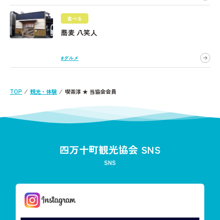
食べる
蕎麦 八笑人
#グルメ
TOP
⁄
観光・体験
⁄
喫茶淳 ★ 当協会会員
四万十町観光協会 SNS
SNS