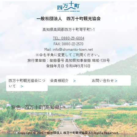
一般社団法人 四万十町観光協会
高知県高岡郡四万十町琴平町1-1
TEL: 0880-29-6004
FAX: 0880-22-2570
Mail: info＠shimanto-town.net
※＠を半角に変更してご利用ください。
旅行業登録：登録番号 高知県知事登録 地域-138号
登録年月日 令和4年9月16日
四万十町観光協会につ
会員様紹介
お問い合わせ
＞
＞
いて
＞
第3回植物観察会
「希少植物花盛り」 ■日時：2024年９月28日（土）
Copyright © 2026 ⼀般社団法⼈ 四万⼗町観光協会 All Rights Resarved.