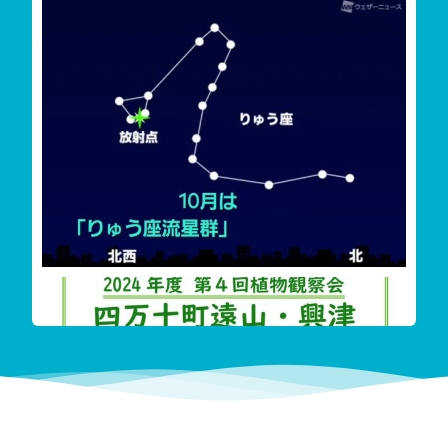
しまんと星空案内
今夜は「りゅう座流星群」が見えます
雲が多く見えずらいか
‬四万十町遠山・興津希少植物花盛り
今回も珍し