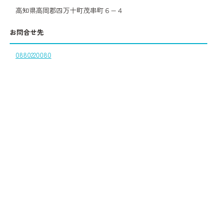
高知県高岡郡四万十町茂串町６−４
お問合せ先
0880220080