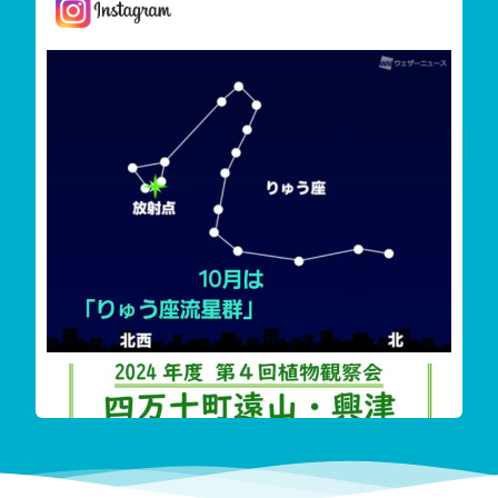
しまんと星空案内
今夜は「りゅう座流星群」が見えます
雲が多く見えずらいか
‬四万十町遠山・興津希少植物花盛り
今回も珍し