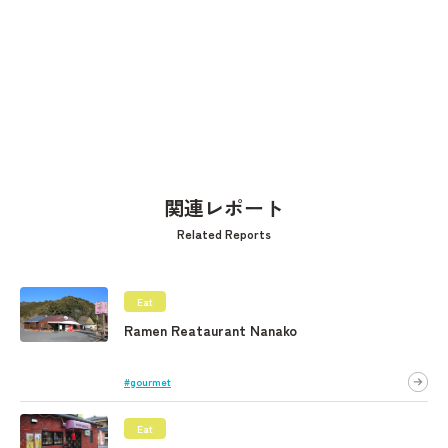
関連レポート
Related Reports
Eat
Ramen Reataurant Nanako
#gourmet
Eat