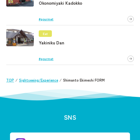
Okonomiyaki Kadokko
#gourmet
Eat
Yakiniku Dan
#gourmet
TOP
⁄
Sightseeing/Experience
⁄
Shimanto Ekimeshi FORM
SNS