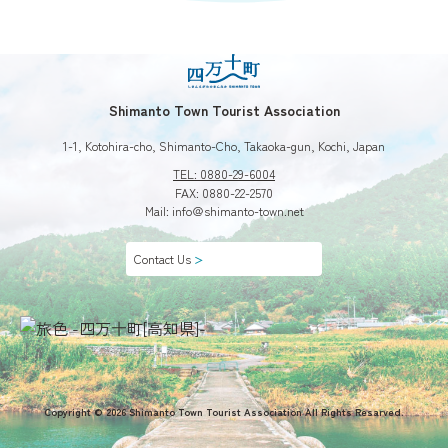
Shimanto Town Tourist Association
1-1, Kotohira-cho, Shimanto-Cho, Takaoka-gun, Kochi, Japan
TEL: 0880-29-6004
FAX: 0880-22-2570
Mail: info＠shimanto-town.net
Contact Us
＞
第3回植物観察会
「希少植物花盛り」 ■日時：2024年９月28日（土）
Copyright © 2026 Shimanto Town Tourist Association All Rights Resarved.